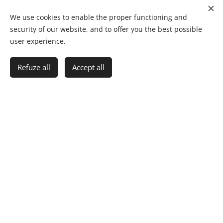
Publisher
: CEP UPSC, 2024, Ediția 2
We use cookies to enable the proper functioning and
DOI
: https://doi.org/10.46727/c.17-18-05-2024.p323-331
security of our website, and to offer you the best possible
user experience.
Authors
: Celia Escudero Carrascal
Refuze all
Accept all
Get started
Create your website for free!
Paper
: El arte de establecer conexiones para mejorar las
disciplinas STEAM
En Revista Didáctica
Publisher
: Innovación y
Multimedia, núm. 43
URL
: https://dimglobal.net/revista43.htm
Authors:
Elena Matroana Hreciuc
Book Chapter
: ARSTEAMapp: bring together prior
knowledge and experiences