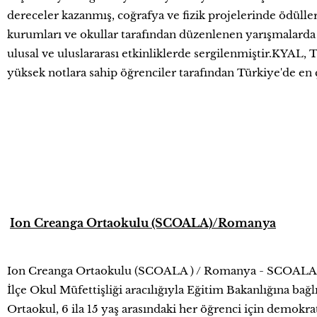
dereceler kazanmış, coğrafya ve fizik projelerinde ödüller
kurumları ve okullar tarafından düzenlenen yarışmalarda ö
ulusal ve uluslararası etkinliklerde sergilenmiştir.KYAL, T
yüksek notlara sahip öğrenciler tarafından Türkiye'de en ç
Ion Creanga Ortaokulu (SCOALA)/Romanya
Ion Creanga Ortaokulu (SCOALA ) / Romanya - SCOALA - 
İlçe Okul Müfettişliği aracılığıyla Eğitim Bakanlığına bağ
Ortaokul, 6 ila 15 yaş arasındaki her öğrenci için demokrat