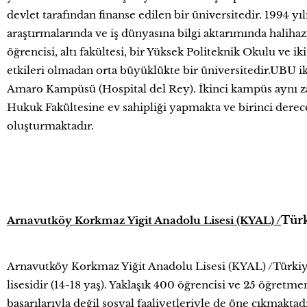
devlet tarafından finanse edilen bir üniversitedir. 1994 y
araştırmalarında ve iş dünyasına bilgi aktarımında halihaz
öğrencisi, altı fakültesi, bir Yüksek Politeknik Okulu ve iki 
etkileri olmadan orta büyüklükte bir üniversitedir.UBU 
Amaro Kampüsü (Hospital del Rey). İkinci kampüs aynı 
Hukuk Fakültesine ev sahipliği yapmakta ve birinci derece
oluşturmaktadır.
Tür
Arnavutköy Korkmaz Yigit Anadolu Lisesi (KYAL) /
Arnavutköy Korkmaz Yiğit Anadolu Lisesi (KYAL) /Türkiy
lisesidir (14-18 yaş). Yaklaşık 400 öğrencisi ve 25 öğretm
başarılarıyla değil sosyal faaliyetleriyle de öne çıkmakta