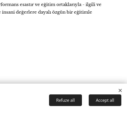
ormans esastır ve eğitim ortaklarıyla - ilgili ve
insani değerlere dayalı özgün bir eğitimle
Refuze all
Accept all
önümünü kutlayacak olan Fransisken Meryem Ana
t started
r boyunca pekiştirilmiş bir eğitim vizyonu ve
anatsal eğitim taleplerine yanıt veren bir eğitim