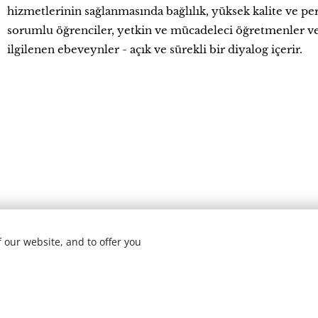
hizmetlerinin sağlanmasında bağlılık, yüksek kalite ve perf
sorumlu öğrenciler, yetkin ve mücadeleci öğretmenler ve 
ilgilenen ebeveynler - açık ve sürekli bir diyalog içerir.
Colégio Luso-Francês Okulu (CLF)/Portekiz
 our website, and to offer you
Colégio Luso-Francês, 2023 yılında 87. kuruluş yıld
Ge
ite was made with Webnode.
Create your own
for free today!
Misyonerlerine bağlı bir eğitim kurumudur. On yılla
misyonu geleneğini, zamanımızın bilimsel, hümanist ve s