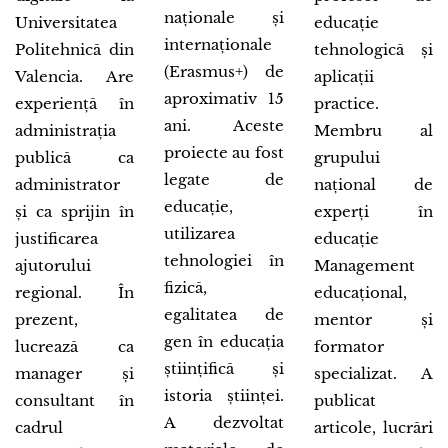
naționale și
Universitatea
educație
internaționale
Politehnică din
tehnologică și
(Erasmus+) de
Valencia. Are
aplicații
aproximativ 15
experiență în
practice.
ani. Aceste
administrația
Membru al
proiecte au fost
publică ca
grupului
legate de
administrator
național de
educație,
și ca sprijin în
experți în
utilizarea
justificarea
educație
tehnologiei în
ajutorului
Management
fizică,
regional. În
educațional,
egalitatea de
prezent,
mentor și
gen în educația
lucrează ca
formator
științifică și
manager și
specializat. A
istoria științei.
consultant în
publicat
A dezvoltat
cadrul
articole, lucrări