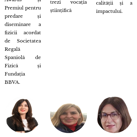
trezi vocația
calității și a
Premiul pentru
științifică
impactului.
predare și
diseminare a
fizicii acordat
de Societatea
Regală
Spaniolă de
Fizică și
Fundația
BBVA.