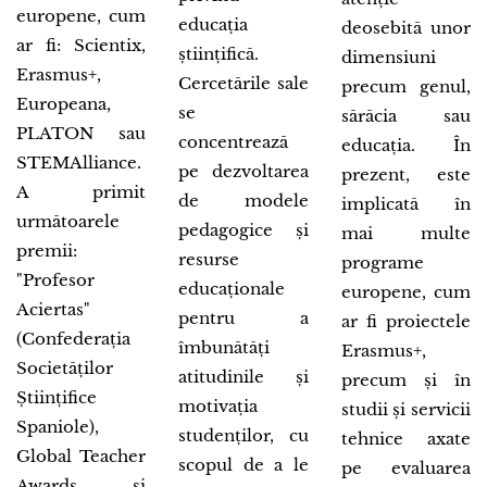
europene, cum
educația
deosebită unor
ar fi: Scientix,
științifică.
dimensiuni
Erasmus+,
Cercetările sale
precum genul,
Europeana,
se
sărăcia sau
PLATON sau
concentrează
educația. În
STEMAlliance.
pe dezvoltarea
prezent, este
A primit
de modele
implicată în
următoarele
pedagogice și
mai multe
premii:
resurse
programe
"Profesor
educaționale
europene, cum
Aciertas"
pentru a
ar fi proiectele
(Confederația
îmbunătăți
Erasmus+,
Societăților
atitudinile și
precum și în
Științifice
motivația
studii și servicii
Spaniole),
studenților, cu
tehnice axate
Global Teacher
scopul de a le
pe evaluarea
Awards și