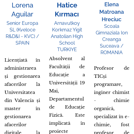
Lorena
Hatice
Elena
Matroana
Aguilar
Kırmacı
Hreciuc
Senior Europa
Arnavutkoy
Scoala
SL (Kveloce
Korkmaz Yigit
Gimnaziala Ion
R&D&I - KVC) /
Anatolian High
Creanga
SPAIN
School
Suceava /
TURKIYE
ROMANIA
Absolvent al
Licențiată în
Facultății de
administrarea
Profesor de
Educație a
și gestionarea
TICși
Universității 19
afacerilor la
programare,
Mai,
Universitatea
inginer chimist
Departamentul
din Valencia și
- chimie
de Educație
master în
organică,
Fizică. Este
gestionarea
specializat în e-
implicată în
afacerilor
chimie, fost
proiecte
digitale la
profesor de