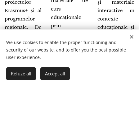
materiale de
proiectelor
și materiale
curs
Erasmus+ și al
interactive în
educaționale
programelor
contexte
prin
regionale. De
educaționale și
intermediul
asemenea,
legate de
We use cookies to enable the proper functioning and
Adobe Flash
desfășoară
educația
security of our website, and to offer you the best possible
Player și al
activități de
științifică. A
user experience.
programului
cercetare în
colaborat și a
Geogebra și a
cadrul
participat la
Refuze all
Accept all
prezentat
Get started
Create your website for free!
proiectelor E+.
proiecte
aceste lucrări la
europene
mai multe
precum
conferințe.
Scientix sau
Erasmus+.