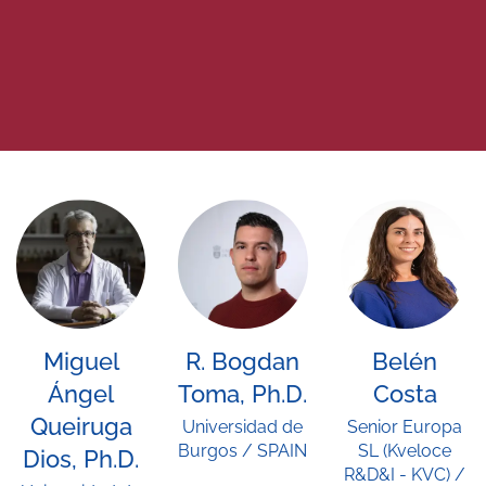
Miguel
R. Bogdan
Belén
Ángel
Toma, Ph.D.
Costa
Queiruga
Universidad de
Senior Europa
Burgos / SPAIN
SL (Kveloce
Dios, Ph.D.
R&D&I - KVC) /