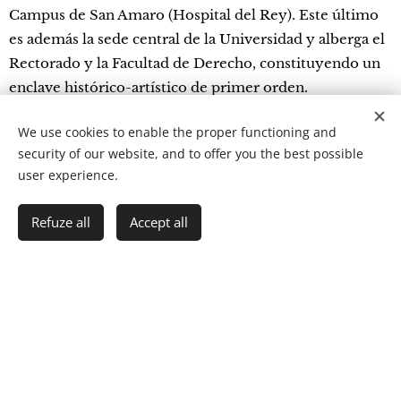
Campus de San Amaro (Hospital del Rey). Este último
es además la sede central de la Universidad y alberga el
Rectorado y la Facultad de Derecho, constituyendo un
enclave histórico-artístico de primer orden.
We use cookies to enable the proper functioning and
Arnavutköy Korkmaz Yigit Anadolu Lisesi (KYAL)
security of our website, and to offer you the best possible
/Turkey
user experience.
Arnavutköy Korkmaz Yigit Anadolu Lisesi (KYAL)
Refuze all
Accept all
Get started
Create your website for free!
/Turquía - KYAL - es un centro público de enseñanza
secundaria (14-18 años) fundado en 1992. Cuenta con
unos 400 alumnos y 25 profesores.Los alumnos
destacan no sólo por sus logros educativos, sino
también por sus actividades sociales. Han obtenido
títulos en concursos de ciencias, filosofía y matemáticas,
han recibido premios en proyectos de geografía y física,